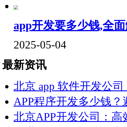
app开发要多少钱,全
2025-05-04
最新资讯
北京 app 软件开发
APP程序开发多少钱？
北京APP开发公司：