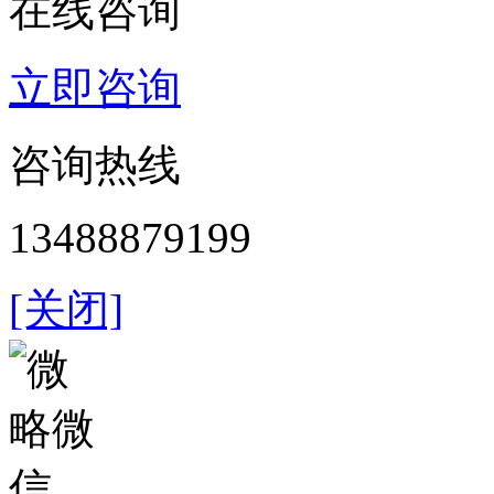
在线咨询
立即咨询
咨询热线
13488879199
[关闭]