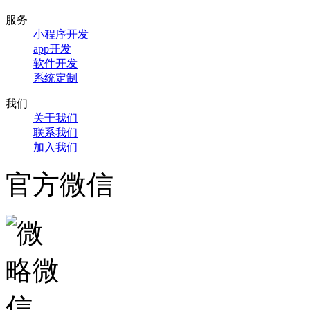
服务
小程序开发
app开发
软件开发
系统定制
我们
关于我们
联系我们
加入我们
官方微信