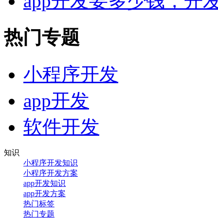
app开发要多少钱，开
热门专题
小程序开发
app开发
软件开发
知识
小程序开发知识
小程序开发方案
app开发知识
app开发方案
热门标签
热门专题