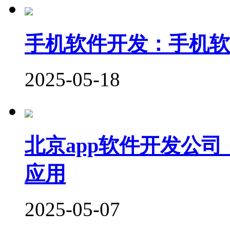
手机软件开发：手机软
2025-05-18
北京app软件开发公
应用
2025-05-07