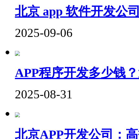
北京 app 软件开发
2025-09-06
APP程序开发多少钱
2025-08-31
北京APP开发公司：