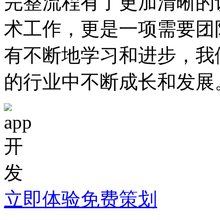
完整流程有了更加清晰的
术工作，更是一项需要团
有不断地学习和进步，我
的行业中不断成长和发展
立即体验免费策划