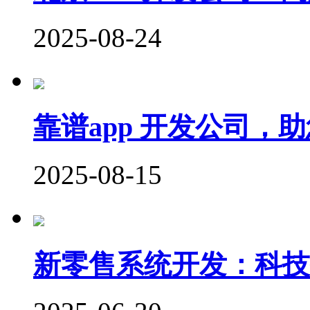
2025-08-24
靠谱app 开发公司，
2025-08-15
新零售系统开发：科技