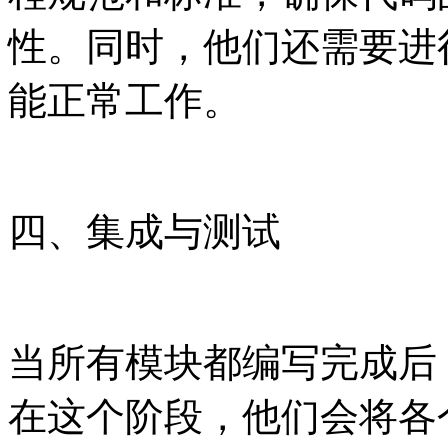
性。同时，他们还需要进
能正常工作。
四、集成与测试
当所有模块都编写完成后
在这个阶段，他们会将各