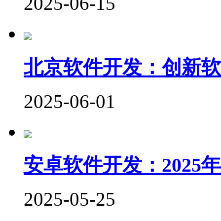
2025-06-15
北京软件开发：创新软
2025-06-01
安卓软件开发：202
2025-05-25