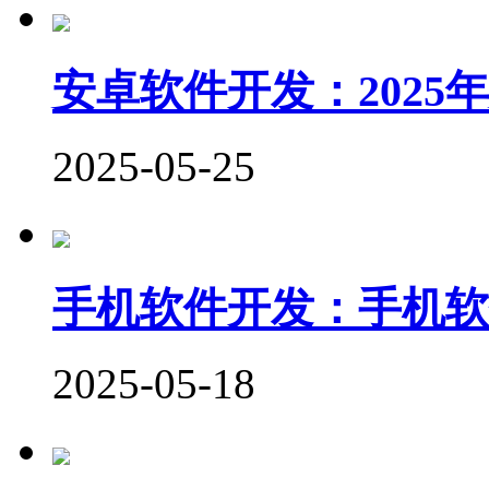
安卓软件开发：202
2025-05-25
手机软件开发：手机软
2025-05-18