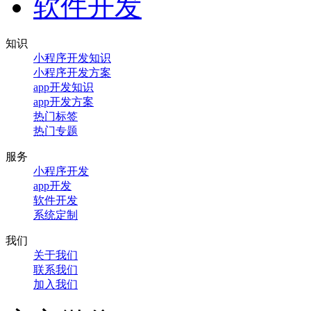
软件开发
知识
小程序开发知识
小程序开发方案
app开发知识
app开发方案
热门标签
热门专题
服务
小程序开发
app开发
软件开发
系统定制
我们
关于我们
联系我们
加入我们