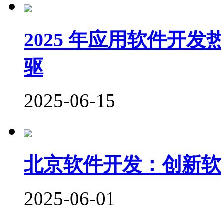
2025 年应用软件开
驱
2025-06-15
北京软件开发：创新软
2025-06-01