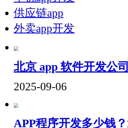
供应链app
外卖app开发
北京 app 软件开发
2025-09-06
APP程序开发多少钱