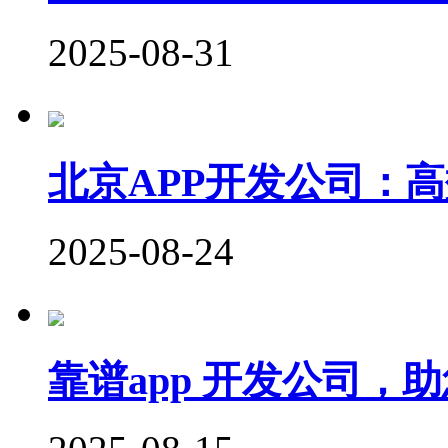
2025-08-31
北京APP开发公司：
2025-08-24
靠谱app 开发公司，