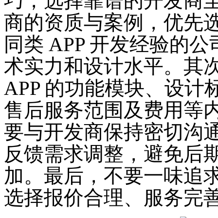
巧，选择靠谱的开发商
商的资质与案例，优先
同类
APP
开发经验的公
术实力和设计水平。其
APP
的功能模块、设计
售后服务范围及费用等
要与开发商保持密切沟
反馈需求调整，避免后
加。最后，不要一味追
选择报价合理、服务完