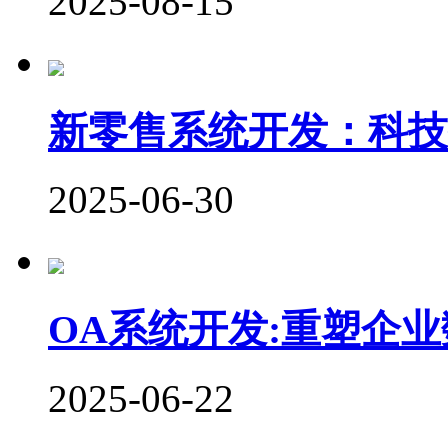
2025-08-15
新零售系统开发：科技
2025-06-30
OA系统开发:重塑企
2025-06-22