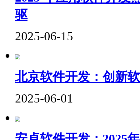
驱
2025-06-15
北京软件开发：创新软
2025-06-01
安卓软件开发：202