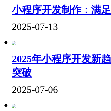
小程序开发制作：满足
2025-07-13
2025年小程序开发新
突破
2025-07-06