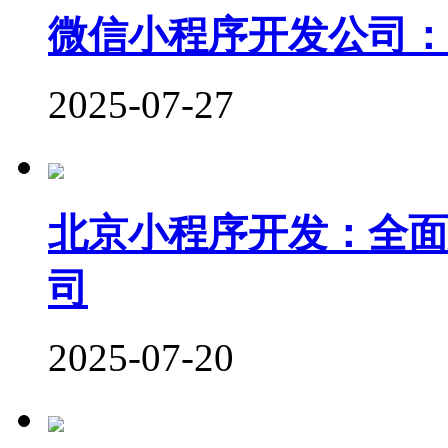
微信小程序开发公司：
2025-07-27
北京小程序开发：全面
司
2025-07-20