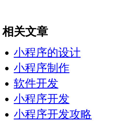
相关文章
小程序的设计
小程序制作
软件开发
小程序开发
小程序开发攻略