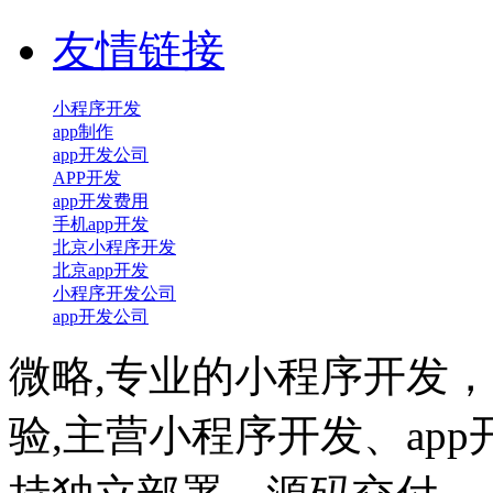
友情链接
小程序开发
app制作
app开发公司
APP开发
app开发费用
手机app开发
北京小程序开发
北京app开发
小程序开发公司
app开发公司
微略,专业的小程序开发，a
验,主营小程序开发、ap