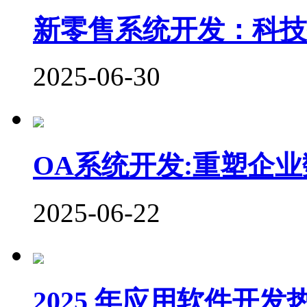
新零售系统开发：科技
2025-06-30
OA系统开发:重塑企
2025-06-22
2025 年应用软件开