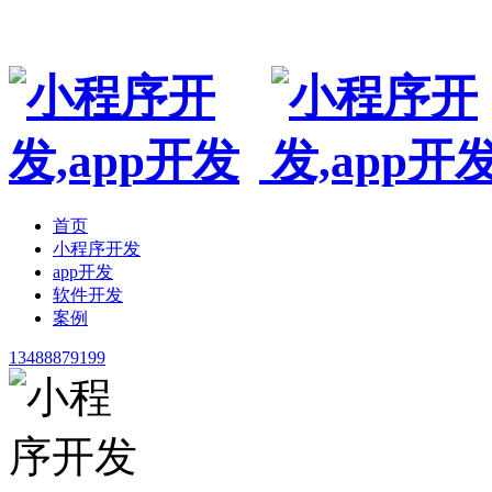
专业手机小程序开发,app制作开发公司,非模板
首页
小程序开发
app开发
软件开发
案例
13488879199