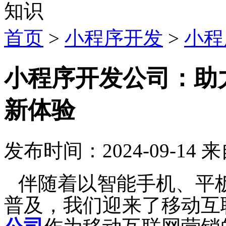
首页
>
小程序开发
>
小程
小程序开发公司：助
新体验
发布时间：2024-09-14
来
伴随着以智能手机、平
普及，我们迎来了移动互