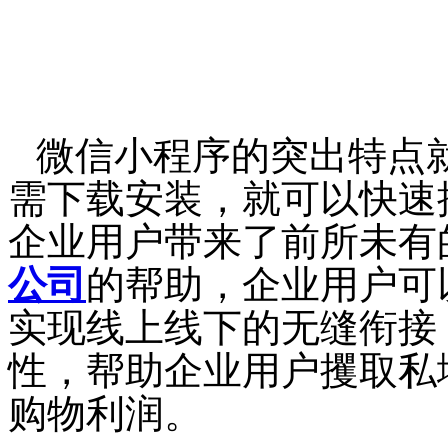
微信小程序的突出特点就
需下载安装，就可以快速
企业用户带来了前所未有
公司
的帮助，企业用户可
实现线上线下的无缝衔接
性，帮助企业用户攫取私
购物利润。