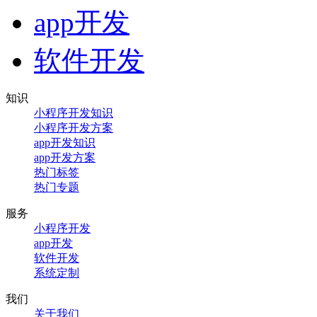
app开发
软件开发
知识
小程序开发知识
小程序开发方案
app开发知识
app开发方案
热门标签
热门专题
服务
小程序开发
app开发
软件开发
系统定制
我们
关于我们