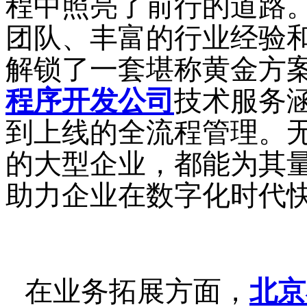
程中照亮了前行的道路
团队、丰富的行业经验
解锁了一套堪称黄金方
程序开发公司
技术服务
到上线的全流程管理。
的大型企业，都能为其
助力企业在数字化时代
在业务拓展方面，
北京