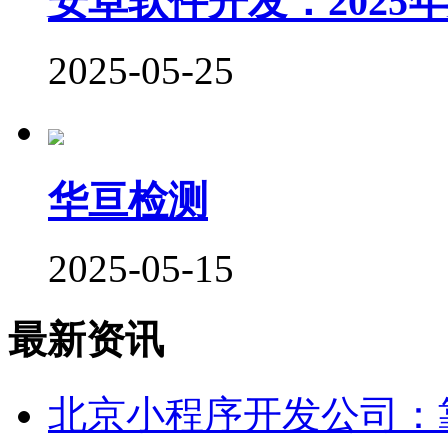
安卓软件开发：202
2025-05-25
华亘检测
2025-05-15
最新资讯
北京小程序开发公司：