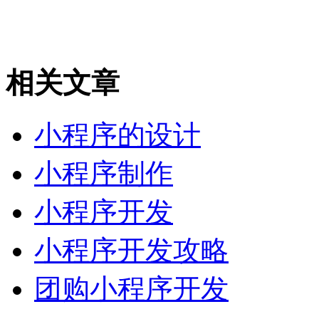
相关文章
小程序的设计
小程序制作
小程序开发
小程序开发攻略
团购小程序开发