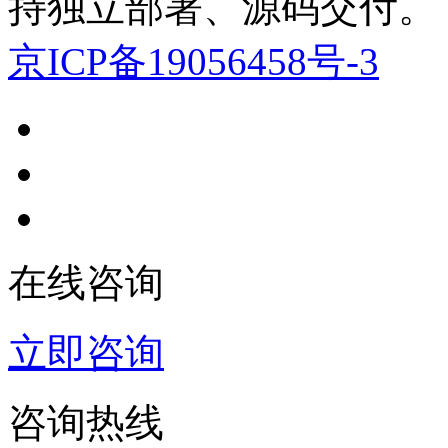
持独立部署、源码交付。
京ICP备19056458号-3
在线咨询
立即咨询
咨询热线