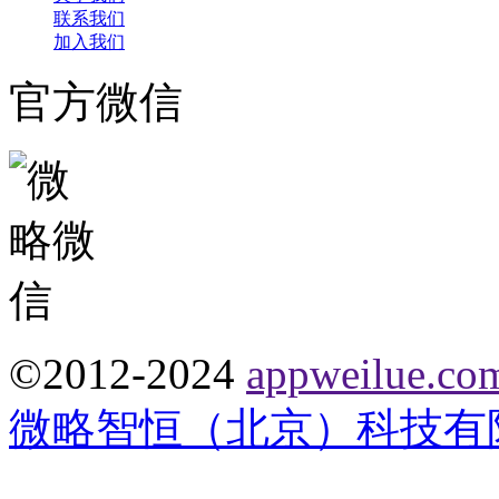
联系我们
加入我们
官方微信
©2012-2024
appweilue.co
微略智恒（北京）科技有