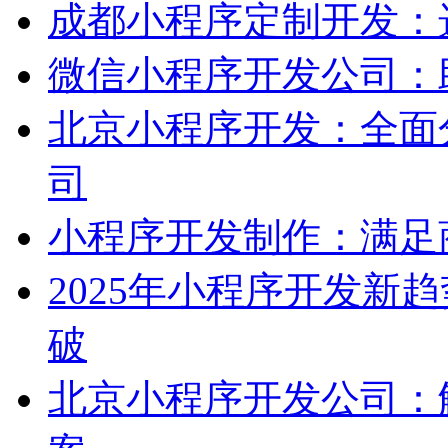
成都小程序定制开发：
微信小程序开发公司：
北京小程序开发：全面
司
小程序开发制作：满足
2025年小程序开发新
破
北京小程序开发公司：