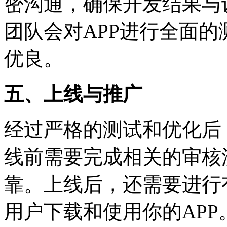
密沟通，确保开发结果与
团队会对APP进行全面
优良。
五、上线与推广
经过严格的测试和优化后
线前需要完成相关的审核
靠。上线后，还需要进行
用户下载和使用你的AP