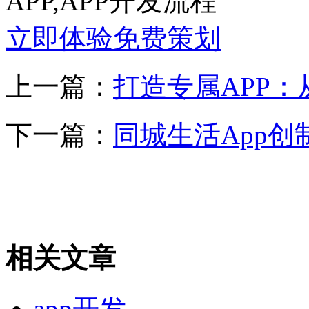
立即体验免费策划
上一篇：
打造专属APP
下一篇：
同城生活App创
相关文章
app开发