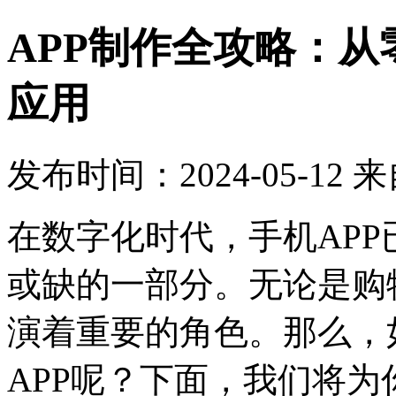
APP制作全攻略：
应用
发布时间：2024-05-12
来
在数字化时代，手机AP
或缺的一部分。无论是购
演着重要的角色。那么，
APP呢？下面，我们将为