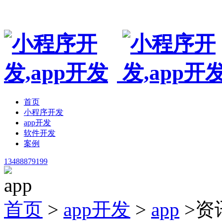
专业手机小程序开发,app制作开发公司,非模板
首页
小程序开发
app开发
软件开发
案例
13488879199
首页
>
app开发
>
app
>
资