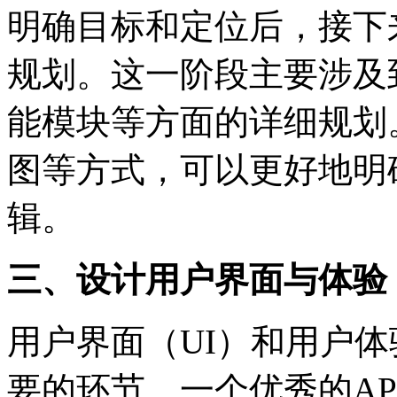
明确目标和定位后，接下
规划。这一阶段主要涉及
能模块等方面的详细规划
图等方式，可以更好地明
辑。
三、设计用户界面与体验
用户界面（UI）和用户体
要的环节。一个优秀的A