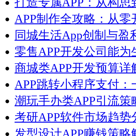
打造专属APP：从构
APP制作全攻略：从
同城生活App创制与盈
零售APP开发公司能
商城类APP开发预算
APP跳转小程序支付
潮玩手办类APP引流策
考研APP软件市场趋势
发型设计APP赚钱策略