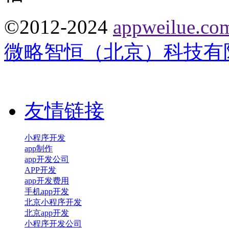
©2012-2024
appweilue.co
微略智恒（北京）科技有
友情链接
小程序开发
app制作
app开发公司
APP开发
app开发费用
手机app开发
北京小程序开发
北京app开发
小程序开发公司