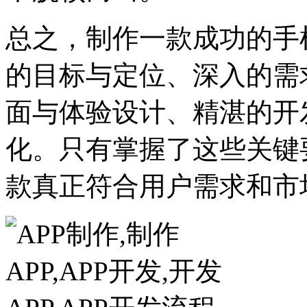
总之，制作一款成功的手
的目标与定位、深入的需
面与体验设计、精湛的开
化。只有掌握了这些关键
款真正符合用户需求和市