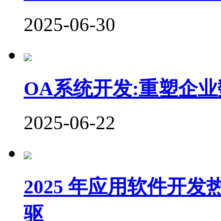
2025-06-30
OA系统开发:重塑企
2025-06-22
2025 年应用软件开
驱