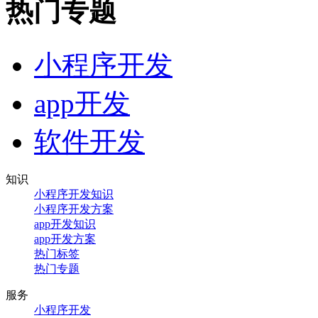
热门专题
小程序开发
app开发
软件开发
知识
小程序开发知识
小程序开发方案
app开发知识
app开发方案
热门标签
热门专题
服务
小程序开发