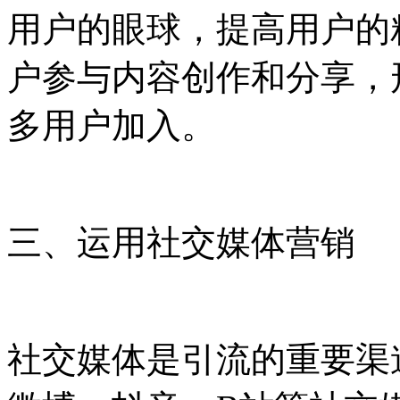
用户的眼球，提高用户的
户参与内容创作和分享，
多用户加入。
三、运用社交媒体营销
社交媒体是引流的重要渠