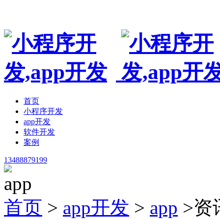
专业手机小程序开发,app制作开发公司,非模板
首页
小程序开发
app开发
软件开发
案例
13488879199
首页
>
app开发
>
app
>
资