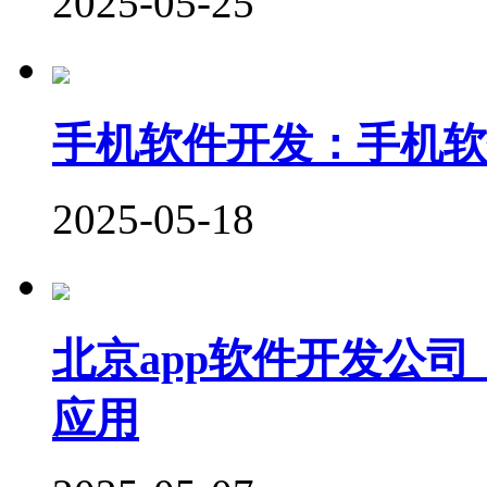
2025-05-25
手机软件开发：手机软
2025-05-18
北京app软件开发公
应用