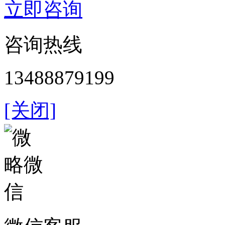
立即咨询
咨询热线
13488879199
[关闭]