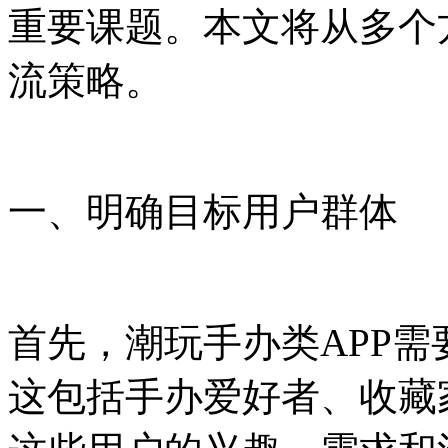
重要课题。本文将从多个
流策略。
一、明确目标用户群体
首先，潮玩手办类APP
这包括手办爱好者、收藏