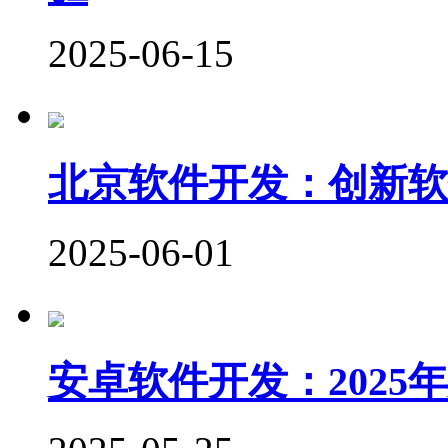
2025-06-15
北京软件开发：创新软
2025-06-01
安卓软件开发：202