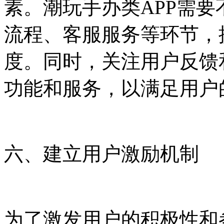
素。潮玩手办类APP需
流程、客服服务等环节，
度。同时，关注用户反馈
功能和服务，以满足用户
六、建立用户激励机制
为了激发用户的积极性和