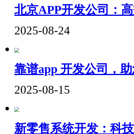
北京APP开发公司：
2025-08-24
靠谱app 开发公司，
2025-08-15
新零售系统开发：科技