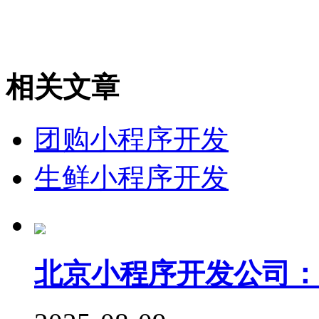
相关文章
团购小程序开发
生鲜小程序开发
北京小程序开发公司：