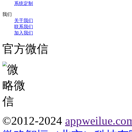
系统定制
我们
关于我们
联系我们
加入我们
官方微信
©2012-2024
appweilue.co