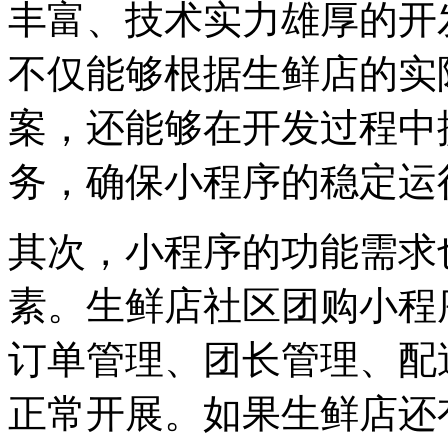
丰富、技术实力雄厚的开
不仅能够根据生鲜店的实
案，还能够在开发过程中
务，确保小程序的稳定运
其次，小程序的功能需求
素。生鲜店社区团购小程
订单管理、团长管理、配
正常开展。如果生鲜店还