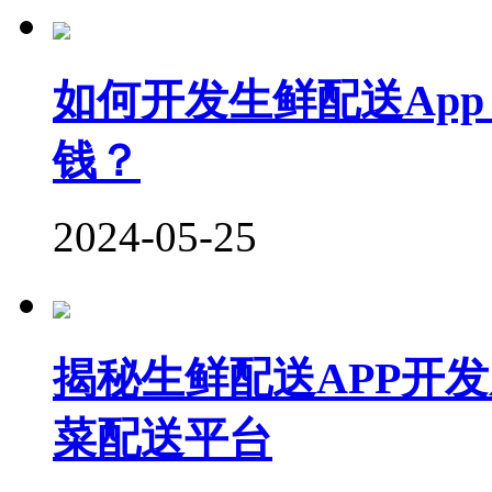
如何开发生鲜配送App
钱？
2024-05-25
揭秘生鲜配送APP开
菜配送平台