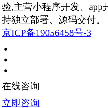
验,主营小程序开发、ap
持独立部署、源码交付。
京ICP备19056458号-3
在线咨询
立即咨询