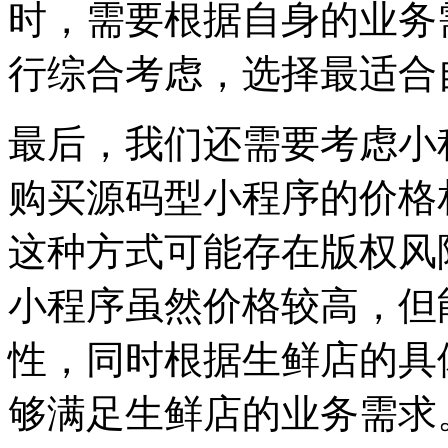
时，需要根据自身的业务
行综合考虑，选择最适合
最后，我们还需要考虑小
购买源码型小程序的价格
这种方式可能存在版权风
小程序虽然价格较高，但
性，同时根据生鲜店的具
够满足生鲜店的业务需求