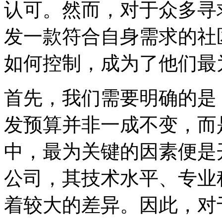
认可。然而，对于众多寻
发一款符合自身需求的社
如何控制，成为了他们最
首先，我们需要明确的是
发预算并非一成不变，而
中，最为关键的因素便是
公司，其技术水平、专业
着较大的差异。因此，对