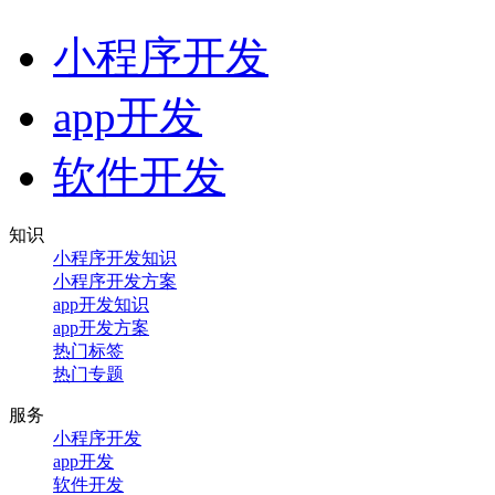
小程序开发
app开发
软件开发
知识
小程序开发知识
小程序开发方案
app开发知识
app开发方案
热门标签
热门专题
服务
小程序开发
app开发
软件开发